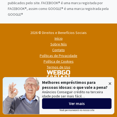
publicados pelo site. FACEBOOK® é uma marca registada por
FACEBOOK®, assim como GOOGLE® é uma marca registrada pela
GOOGLE®
2026 © Direitos e Benefícios Sociais
Início
Sobre Nós
Contato
Políticas de Privacidade
Política de Cookies
Termos de Uso
×
Melhores empréstimos para
pessoas idosas: o que vale a pena?
Anúncios Conseguir crédito na terceira
idade pode ser mais fácil…
Ver mais
Direitos e Benefícios Sociais é mantido e hospedado pela
Lince
,
especialista em
criação de sites
e
criação de portais de notícias
.
Você permanecerá no nosso site