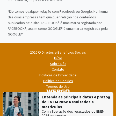
com Clareza, Riqueza e Veracidade.
Não temos qualquer relação com Facebook ou Google. Nenhuma
das duas empresas tem qualquer relação nos conteúdos
publicados pelo site. FACEBOOK® é uma marca registada por
FACEBOOK®, assim como GOOGLE® é uma marca registrada pela
GOOGLE®
2026 © Direitos e Benefícios Sociais
Início
Sobre Nós
Contato
Políticas de Privacidade
Política de Cookies
Termos de Uso
×
Entenda as principais datas e prazos
do ENEM 2024: Resultados e
matrículas
Com a liberação dos resultados do ENEM
2024 em janeiro…