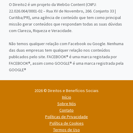
O Direito2 é um projeto da WebGo Content (CNPJ:
22.026.064/0001-02 – Rua XV de Novembro, 266. Conjunto 33 |
Curitiba/PR), uma agência de conteúdo que tem como principal
missão gerar conteúdos que respondam todas as suas dúvidas
com Clareza, Riqueza e Veracidade.
Não temos qualquer relação com Facebook ou Google. Nenhuma
das duas empresas tem qualquer relação nos conteúdos
publicados pelo site. FACEBOOK® é uma marca registada por
FACEBOOK®, assim como GOOGLE® é uma marca registrada pela
GOOGLE®
2026 © Direitos e Benefícios Sociais
Início
Sobre Nós
Contato
Políticas de Privacidade
Política de Cookies
Termos de Uso