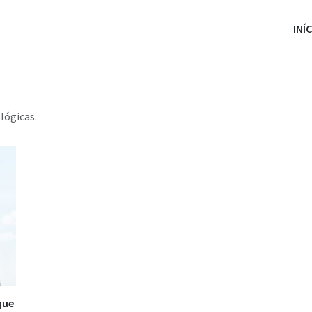
INÍ
lógicas.
que