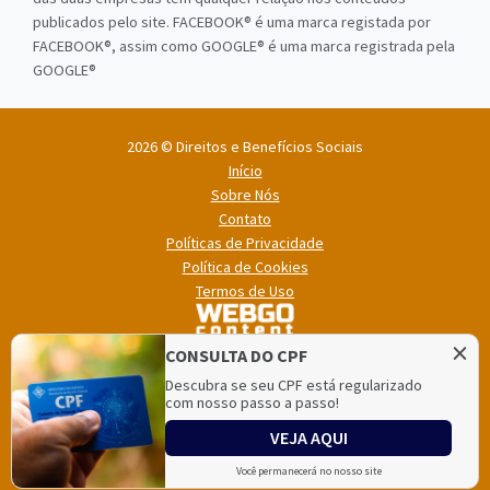
publicados pelo site. FACEBOOK® é uma marca registada por
FACEBOOK®, assim como GOOGLE® é uma marca registrada pela
GOOGLE®
2026 © Direitos e Benefícios Sociais
Início
Sobre Nós
Contato
Políticas de Privacidade
Política de Cookies
Termos de Uso
×
CONSULTA DO CPF
Descubra se seu CPF está regularizado
com nosso passo a passo!
VEJA AQUI
Direitos e Benefícios Sociais é mantido e hospedado pela
Lince
,
especialista em
criação de sites
e
criação de portais de notícias
.
Você permanecerá no nosso site