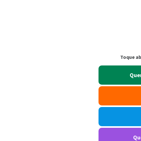
Toque ab
Quer
Que