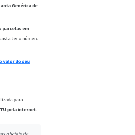
lanta Genérica de
u parcelas em
 basta ter o número
o valor do seu
lizada para
TU pela internet
.
s oficiais da