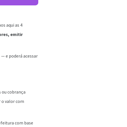
os aqui as 4
res, emitir
s
— e poderá acessar
s ou cobrança
r o valor com
refeitura com base