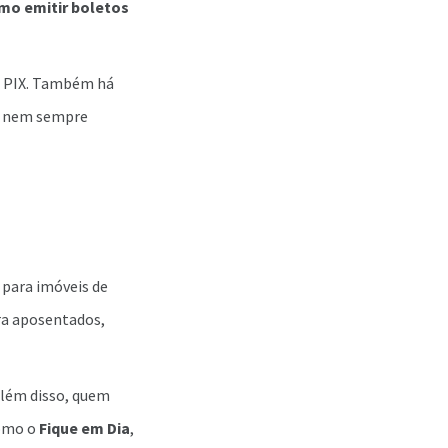
mo emitir boletos
ia PIX. Também há
 e nem sempre
 para imóveis de
ra aposentados,
 Além disso, quem
como o
Fique em Dia
,