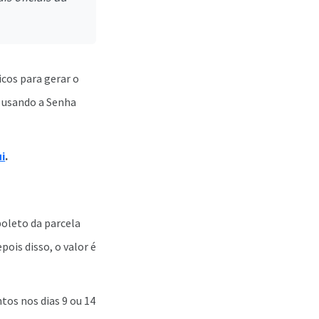
icos para gerar o
, usando a Senha
ui
.
boleto da parcela
ois disso, o valor é
tos nos dias 9 ou 14