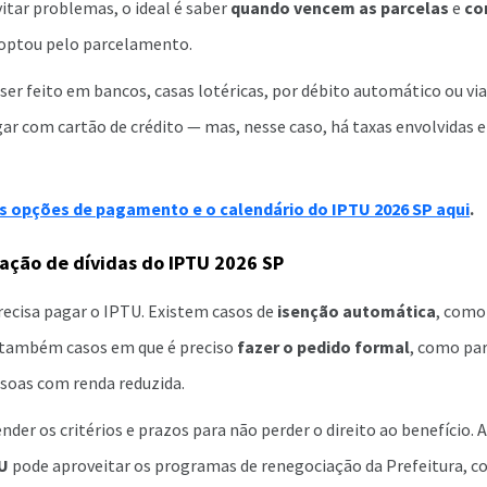
vitar problemas, o ideal é saber
quando vencem as parcelas
e
co
 optou pelo parcelamento.
er feito em bancos, casas lotéricas, por débito automático ou v
gar com cartão de crédito — mas, nesse caso, há taxas envolvidas
s opções de pagamento e o calendário do IPTU 2026 SP aqui
.
ação de dívidas do IPTU 2026 SP
cisa pagar o IPTU. Existem casos de
isenção automática
, como
e também casos em que é preciso
fazer o pedido formal
, como pa
soas com renda reduzida.
der os critérios e prazos para não perder o direito ao benefício.
TU
pode aproveitar os programas de renegociação da Prefeitura, 