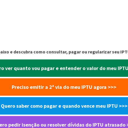
aixo e descubra como consultar, pagar ou regularizar seu IP
o ver quanto vou pagar e entender o valor do meu IPT
Preciso emitir a 2ª via do meu IPTU agora
>>>
Quero saber como pagar e quando vence meu IPTU
>>>
ro pedir isenção ou resolver dívidas do IPTU atrasado