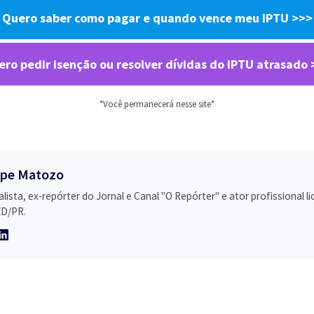
Quero saber como pagar e quando vence meu IPTU
>>>
ro pedir isenção ou resolver dívidas do IPTU atrasado
*Você permanecerá nesse site*
ipe Matozo
alista, ex-repórter do Jornal e Canal "O Repórter" e ator profissional l
D/PR.