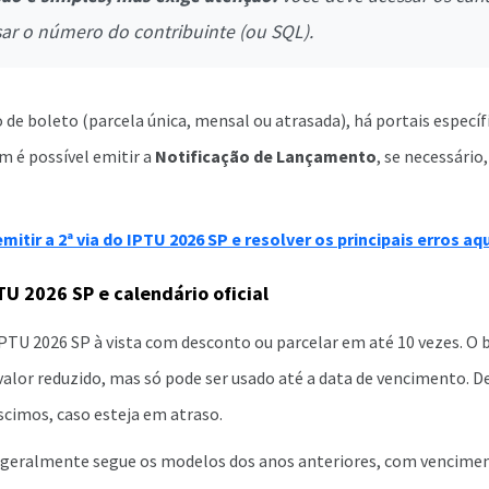
sar o número do contribuinte (ou SQL).
de boleto (parcela única, mensal ou atrasada), há portais específ
é possível emitir a
Notificação de Lançamento
, se necessário
itir a 2ª via do IPTU 2026 SP e resolver os principais erros aq
U 2026 SP e calendário oficial
PTU 2026 SP à vista com desconto ou parcelar em até 10 vezes. O 
valor reduzido, mas só pode ser usado até a data de vencimento. Dep
scimos, caso esteja em atraso.
l geralmente segue os modelos dos anos anteriores, com vencimen