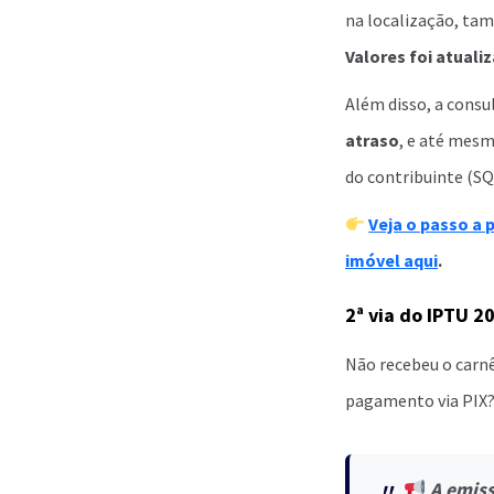
na localização, tam
Valores foi atuali
Além disso, a consul
atraso
, e até mesm
do contribuinte (S
Veja o passo a 
imóvel aqui
.
2ª via do IPTU 2
Não recebeu o carnê
pagamento via PIX?
A emiss