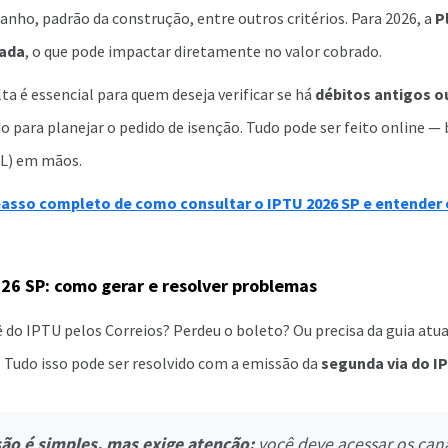
anho, padrão da construção, entre outros critérios. Para 2026, a
P
zada
, o que pode impactar diretamente no valor cobrado.
ta é essencial para quem deseja verificar se há
débitos antigos o
o para planejar o pedido de isenção. Tudo pode ser feito online —
QL) em mãos.
passo completo de como consultar o IPTU 2026 SP e entender 
026 SP: como gerar e resolver problemas
 do IPTU pelos Correios? Perdeu o boleto? Ou precisa da guia atua
 Tudo isso pode ser resolvido com a emissão da
segunda via do IP
ão é simples, mas exige atenção:
você deve acessar os canai