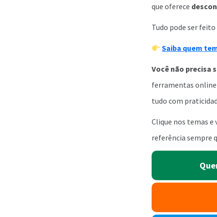
que oferece
descon
Tudo pode ser feito 
Saiba quem tem 
Você não precisa s
ferramentas online 
tudo com praticidad
Clique nos temas e v
referência sempre q
Quer