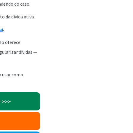
ndendo do caso.
o da dívida ativa.
ui
.
lo oferece
gularizar dívidas —
ra usar como
U
>>>