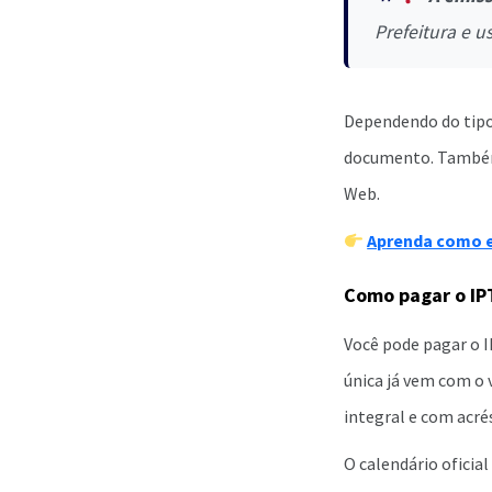
Prefeitura e u
Dependendo do tipo 
documento. Também 
Web.
Aprenda como em
Como pagar o IPT
Você pode pagar o I
única já vem com o 
integral e com acré
O calendário oficia