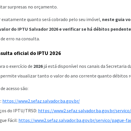
vitar surpresas no orçamento.
er exatamente quanto será cobrado pelo seu imóvel,
neste guia vo
alor do IPTU Salvador 2026 e verificar se há débitos pendent
 de erro na consulta.
sulta oficial do IPTU 2026
ara o exercício de
2026
já está disponível nos canais da Secretaria d
 permite visualizar tanto o valor do ano corrente quanto débitos r
 de acesso são:
z:
https://www2.sefaz.salvador.ba.gov.br/
iços do IPTU/TRSD:
https://www2.sefaz.salvador.ba.gov.br/servico
ue Fácil:
https://www2.sefaz.salvador.ba.gov.br/servico/pague-fac