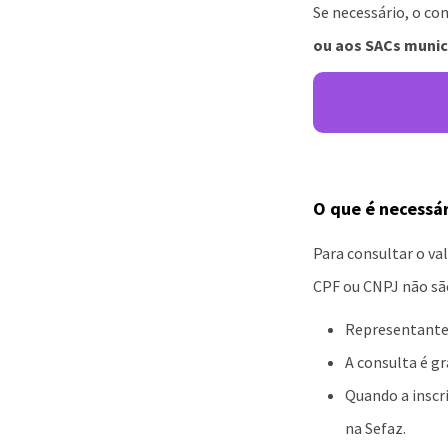
Se necessário, o co
ou aos SACs munic
O que é necessár
Para consultar o va
CPF ou CNPJ não sã
Representante
A consulta é gr
Quando a inscri
na Sefaz.