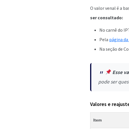
O valor venal é a b
ser consultado:
No carnê do IP
Pela
página da
Na seção de Co
Esse va
pode ser ques
Valores e reajust
Item