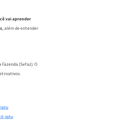
cê vai aprender
es
, além de entender
a Fazenda (Sefaz). O
etroativos.
/iptu
il-iptu