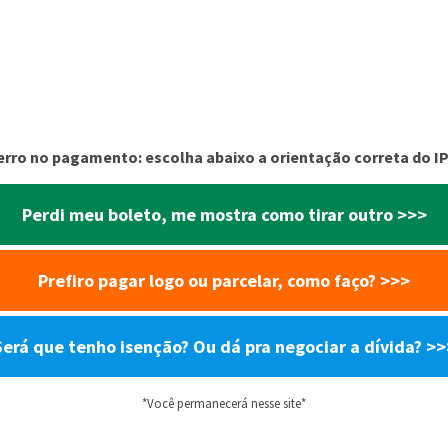
 erro no pagamento: escolha abaixo a orientação correta do 
Perdi meu boleto, me mostra como tirar outro
>>>
Prefiro pagar logo ou parcelar, como faço?
>>>
Será que tenho isenção? Ou dá pra negociar a dívida?
>>
*Você permanecerá nesse site*