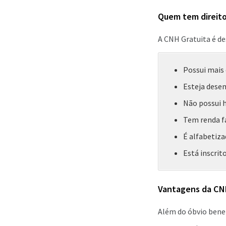
Quem tem direito
A CNH Gratuita é de
Possui mais 
Esteja desem
Não possui h
Tem renda fa
É alfabetiza
Está inscrit
Vantagens da CN
Além do óbvio benef