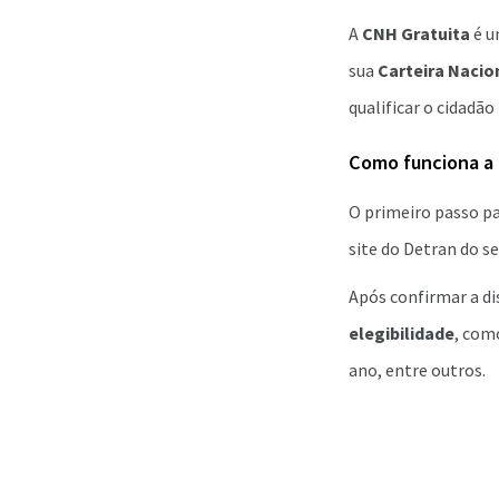
A
CNH Gratuita
é u
sua
Carteira Nacio
qualificar o cidadã
Como funciona a
O primeiro passo pa
site do Detran do s
Após confirmar a di
elegibilidade
, com
ano, entre outros.