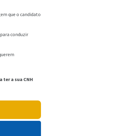
gem que o candidato
para conduzir
requerem
a ter a sua CNH