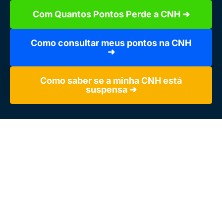
Com Quantos Pontos Perde a CNH ➜
Como consultar meus pontos na CNH
➜
Como saber se a minha CNH está
suspensa ➜
Você recebeu alguma multa em sua casa e não sabe se ela
é verídica? Ou precisa consultar a quantidade de pontos
registrados na sua CNH? Isso é algo fundamental para não
colocar em risco o seu documento.
Neste guia, ensinamos maneiras práticas e rápidas para
executar tais consultas, facilitando a gestão da sua carteira
de habilitação e evitando surpresas desagradáveis. Não