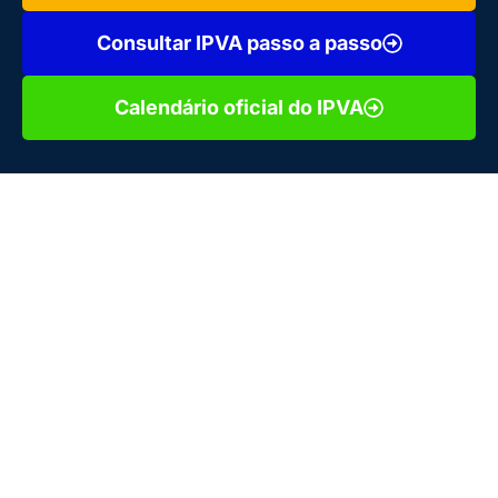
Consultar IPVA passo a passo
Calendário oficial do IPVA
Com a chegada de um novo ano, os motoristas do Rio de
Janeiro já começam a se preparar para o pagamento do
IPVA RJ 2026. O imposto é obrigatório e influencia
diretamente na
regularização e circulação legal dos
automóveis.
Saber
como o IPVA funciona, quais são os prazos, quem
pode ser isento e como fazer o pagamento
corretamente é
essencial para evitar multas, juros ou até problemas com o
licenciamento.
Neste guia, você confere as principais informações sobre o