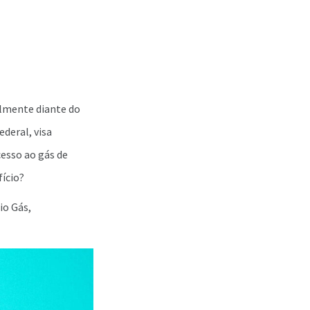
almente diante do
deral, visa
cesso ao gás de
ício?
io Gás,