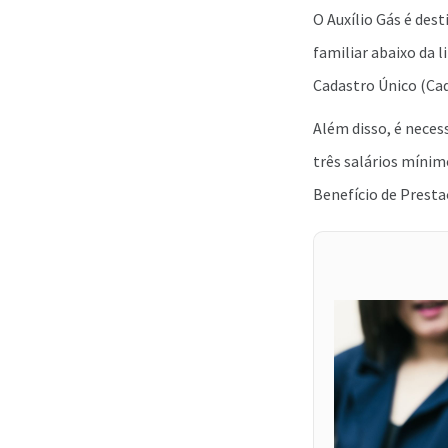
O Auxílio Gás é des
familiar abaixo da l
Cadastro Único (Ca
Além disso, é neces
três salários míni
Benefício de Prest