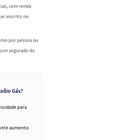
cial, com renda
ar inscrito no
nimo por pessoa ou
lgum segurado do
xílio Gás?
essidade para
tante aumento