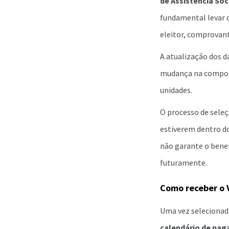
de Assistência Soc
fundamental levar 
eleitor, comprovant
A atualização dos d
mudança na composi
unidades.
O processo de seleç
estiverem dentro do
não garante o benef
futuramente.
Como receber o 
Uma vez selecionada
calendário de pag