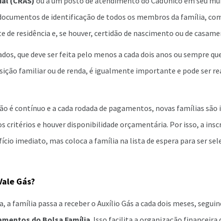
ial (CRAS)
ou a um posto de atendimento do CadÚnico em seu mun
documentos de identificação de todos os membros da família, como
e de residência e, se houver, certidão de nascimento ou de casame
ados, que deve ser feita pelo menos a cada dois anos ou sempre q
ção familiar ou de renda, é igualmente importante e pode ser r
ão é contínuo e a cada rodada de pagamentos, novas famílias são i
s critérios e houver disponibilidade orçamentária. Por isso, a ins
ício imediato, mas coloca a família na lista de espera para ser se
Vale Gás?
, a família passa a receber o Auxílio Gás a cada dois meses, segu
amentos do Bolsa Família
. Isso facilita a organização financeira 