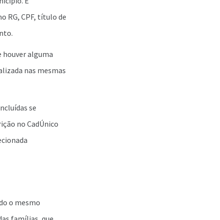
icípio. É
 RG, CPF, título de
nto.
ue houver alguma
ealizada nas mesmas
ncluídas se
crição no CadÚnico
lecionada
indo o mesmo
das famílias, que