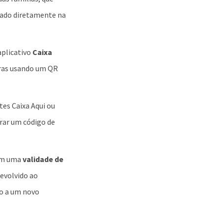
itado diretamente na
aplicativo
Caixa
pras usando um QR
tes Caixa Aqui ou
erar um código de
tem uma
validade de
devolvido ao
so a um novo