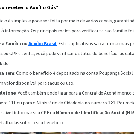
u receber o Auxílio Gás?
ício é simples e pode ser feita por meio de vários canais, garantin
l à informação. Os principais meios para verificar se sua família fo
sa Família ou
Auxílio Brasil
: Estes aplicativos são a forma mais p
seu CPF e senha, você pode verificar o status do benefício, as da
bido.
ixa Tem
: Como o benefício é depositado na conta Poupança Social 
m valor disponível para saque ou uso.
elefone
: Você também pode ligar para a Central de Atendimento 
mero
111
ou para o Ministério da Cidadania no número
121
. Por me
possível informar seu CPF ou
Número de Identificação Social (NI
talhadas sobre o seu benefício.